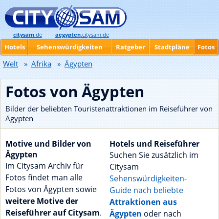
citysam
.de
aegypten
.citysam.de
Hotels
Sehenswürdigkeiten
Ratgeber
Stadtpläne
Fotos
Welt
»
Afrika
»
Ägypten
Fotos von Ägypten
Bilder der beliebten Touristenattraktionen im Reiseführer von
Ägypten
Motive und Bilder von
Hotels und Reiseführer
Ägypten
Suchen Sie zusätzlich im
Im Citysam Archiv für
Citysam
Fotos findet man alle
Sehenswürdigkeiten-
Fotos von Ägypten sowie
Guide nach beliebte
weitere Motive der
Attraktionen aus
Reiseführer auf Citysam
.
Ägypten
oder nach