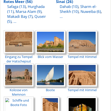
Rotes Meer (56)
Sinai (26)
Safaga (13)
,
Hurghada
Dahab (10)
,
Sharm el-
(11)
,
Marsa Alam (9)
,
Sheikh (10)
,
Nuweiba (6)
,
Makadi Bay (7)
,
Quseir
...
(5)
,
...
Eingang zu Tempel
Blick vom Wasser
Tempel mit Himmel
der Hatschepsut
Kolosse von
Boote
Tempel mit Himmel
Memnon