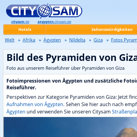
citysam
.de
aegypten
.citysam.de
Hotels
Sehenswürdigkeiten
Welt
»
Afrika
»
Ägypten
»
Nildelta
»
Giza
»
Fotos Pyram
Bild des Pyramiden von Giz
Foto aus unserem Reiseführer über Pyramiden von Giza
Fotoimpressionen von Ägypten und zusätzliche Foto
Reiseführer.
Perspektiven zur Kategorie Pyramiden von Giza: Jetzt fin
Aufnahmen von Ägypten.
Sehen Sie hier auch nach emp
Ägypten
und verwenden Sie unseren Citysam
Straßenpla