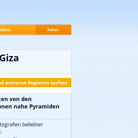
pläne
Fotos
Giza
nd weiteren Regionen suchen
ten von den
ionen nahe Pyramiden
tografien beliebter
: