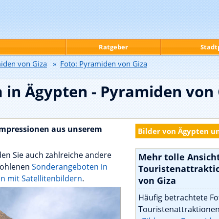
Ratgeber
Stadt
iden von Giza
»
Foto: Pyramiden von Giza
a in Ägypten - Pyramiden von 
impressionen aus unserem
Bilder von Ägypten u
den Sie auch zahlreiche andere
Mehr tolle Ansich
fohlenen
Sonderangeboten in
Touristenattrakt
n mit Satellitenbildern
.
von Giza
Häufig betrachtete Fo
Touristenattraktionen