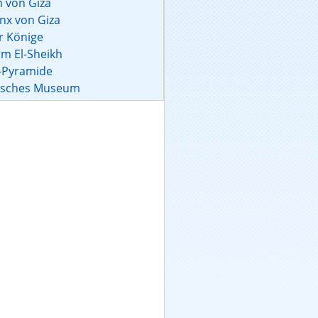
n von Giza
nx von Giza
r Könige
m El-Sheikh
-Pyramide
tisches Museum