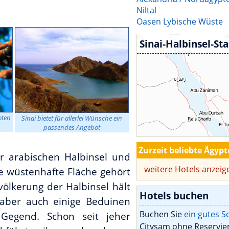
Niltal
Oasen Lybische Wüste
Sinai-Halbinsel-St
oten
Sinai bietet für allerlei Wünsche ein
passendes Angebot
Zurzeit beliebte Ägypt
er arabischen Halbinsel und
weitere Hotels anzeig
e wüstenhafte Fläche gehört
ölkerung der Halbinsel hält
Hotels buchen
 aber auch einige Beduinen
Buchen Sie
ein gutes 
 Gegend. Schon seit jeher
Citysam ohne Reservie