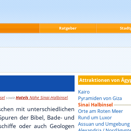
Ratgeber
Stadt
Attraktionen von Ägy
Kairo
sel
Hotels
Nähe Sinai-Halbinsel
sowie
.
Pyramiden von Giza
Sinai Halbinsel
schen mit unterschiedlichen
Orte am Roten Meer
Spuren der Bibel, Bade- und
Rund um Luxor
Assuan und Umgebung
schiffe oder auch Geologen
Alexandria / Nordägypt