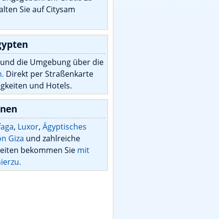
alten Sie auf Citysam
gypten
 und die Umgebung über die
n.
Direkt per Straßenkarte
gkeiten und Hotels.
onen
faga
,
Luxor
,
Ägyptisches
n Giza
und zahlreiche
keiten bekommen Sie
mit
ierzu.