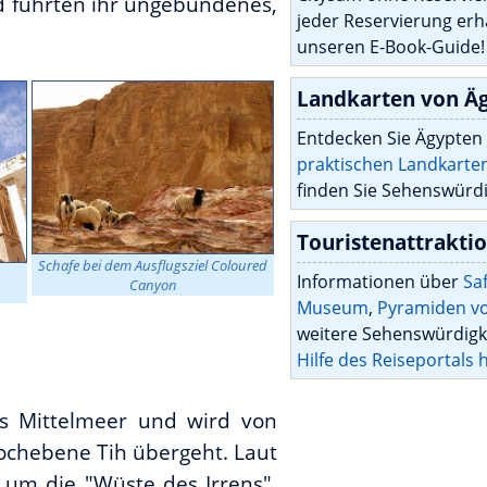
 führten ihr ungebundenes,
jeder Reservierung erh
unseren E-Book-Guide!
Landkarten von Ä
Entdecken Sie Ägypten
praktischen Landkarte
finden Sie Sehenswürdi
Touristenattrakti
Schafe bei dem Ausflugsziel Coloured
Informationen über
Sa
Canyon
Museum
,
Pyramiden vo
weitere Sehenswürdig
Hilfe des Reiseportals h
as Mittelmeer und wird von
Hochebene Tih übergeht. Laut
i um die "Wüste des Irrens",