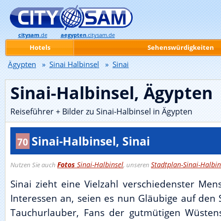
citysam
.de
aegypten
.citysam.de
Hotels
Sehenswürdigkeiten
Ägypten
»
Sinai Halbinsel
»
Sinai
Sinai-Halbinsel, Ägypten
Reiseführer + Bilder zu Sinai-Halbinsel in Ägypten
Sinai-Halbinsel, Sinai
70
Fotos
Sinai-Halbinsel
Stadtplan-Sinai-Halbin
Nutzen Sie auch
, unseren
Sinai zieht eine Vielzahl verschiedenster Men
Interessen an, seien es nun Gläubige auf den 
Tauchurlauber, Fans der gutmütigen Wüsten