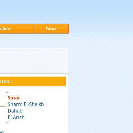
pläne
Fotos
pten:
Sinai
Sharm El-Sheikh
Dahab
El-Arish
en