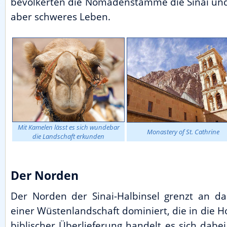
bevölkerten die Nomadenstämme die Sinai und
aber schweres Leben.
Mit Kamelen lässt es sich wundebar
Monastery of St. Cathrine
die Landschaft erkunden
Der Norden
Der Norden der Sinai-Halbinsel grenzt an d
einer Wüstenlandschaft dominiert, die in die 
biblischer Überlieferung handelt es sich dabe